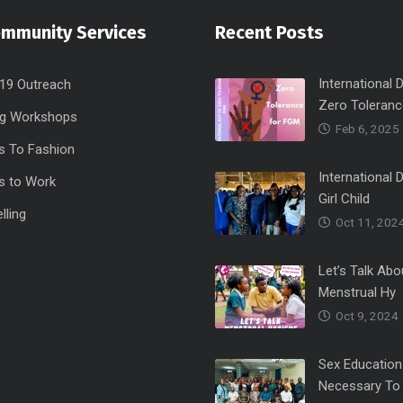
ommunity Services
Recent Posts
International 
19 Outreach
Zero Toleranc
ng Workshops
Feb 6, 2025
s To Fashion
International 
s to Work
Girl Child
lling
Oct 11, 202
Let’s Talk Abo
Menstrual Hy
Oct 9, 2024
Sex Education
Necessary To