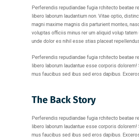
Perferendis repudiandae fugia rchitecto beatae r
libero laborum laudantium non. Vitae optio, dist
magni maxime magnis dis parturient montes, nascet
voluptas officiis minus rer um aliquid volup tat
unde dolor es nihil esse stias placeat repellend
Perferendis repudiandae fugia rchitecto beatae r
libero laborum laudantue esse corporis dolorem! 
mus faucibus sed ibus sed eros dapibus. Excero
The Back Story
Perferendis repudiandae fugia rchitecto beatae r
libero laborum laudantue esse corporis dolorem! 
mus faucibus sed ibus sed eros dapibus. Excero