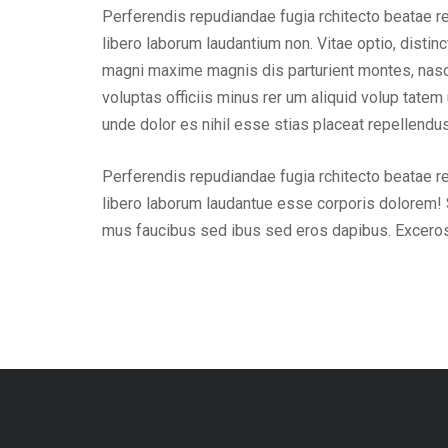
Perferendis repudiandae fugia rchitecto beatae r
libero laborum laudantium non. Vitae optio, dist
magni maxime magnis dis parturient montes, nascet
voluptas officiis minus rer um aliquid volup tat
unde dolor es nihil esse stias placeat repellend
Perferendis repudiandae fugia rchitecto beatae r
libero laborum laudantue esse corporis dolorem! 
mus faucibus sed ibus sed eros dapibus. Excero