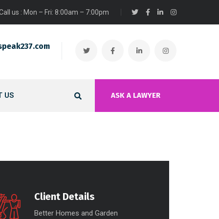
Call us : Mon – Fri: 8:00am – 7:00pm
speak237.com
 US
ASK A LAWYER
Client Details
Better Homes and Garden