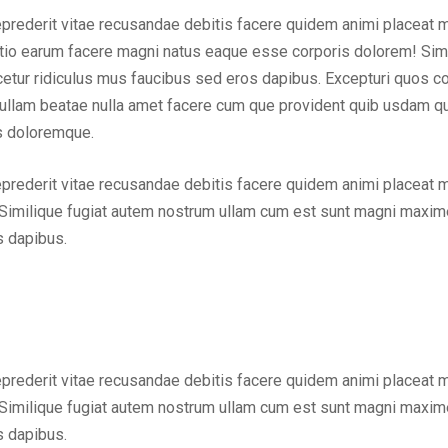
eprederit vitae recusandae debitis facere quidem animi placeat 
inctio earum facere magni natus eaque esse corporis dolorem! Sim
ur ridiculus mus faucibus sed eros dapibus. Excepturi quos cons
em ullam beatae nulla amet facere cum que provident quib usdam q
us doloremque.
eprederit vitae recusandae debitis facere quidem animi placeat 
Similique fugiat autem nostrum ullam cum est sunt magni maxime
s dapibus.
eprederit vitae recusandae debitis facere quidem animi placeat 
Similique fugiat autem nostrum ullam cum est sunt magni maxime
s dapibus.